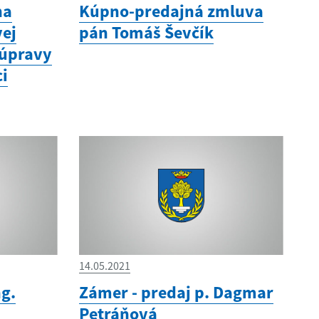
na
Kúpno-predajná zmluva
vej
pán Tomáš Ševčík
 úpravy
i
14.05.2021
ng.
Zámer - predaj p. Dagmar
Petráňová