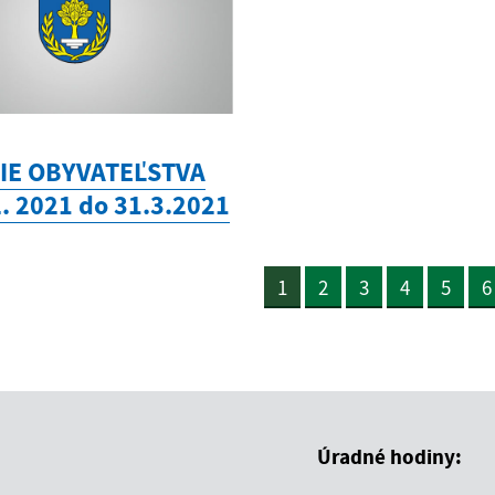
IE OBYVATEĽSTVA
2. 2021 do 31.3.2021
1
2
3
4
5
6
Úradné hodiny: