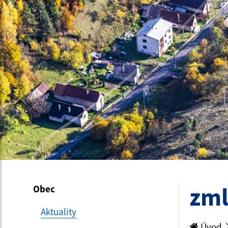
zml
Obec
Aktuality
Úvod