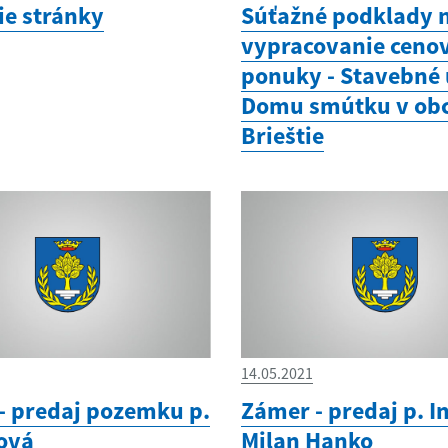
ie stránky
Súťažné podklady 
vypracovanie ceno
ponuky - Stavebné
Domu smútku v obc
Brieštie
14.05.2021
- predaj pozemku p.
Zámer - predaj p. I
ová
Milan Hanko