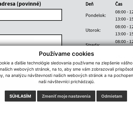
adresa (povinné)
Deň
Čas
08:00 - 
Pondelok:
13:00 -
08:00 - 
Utorok:
13:00 -
08:00 - 
Streda:
13:00 -
Používame cookies
08:00 - 
Štvrtok:
okie a ďalšie technológie sledovania používame na zlepšenie vášho
13:00 -
 našich webových stránok, na to, aby sme vám zobrazovali prispôs
Piatok:
08:00 - 
my, na analýzu návštevnosti našich webových stránok a na pochopeni
naši návštevníci prichádzajú.
Google reCaptcha Response
Odoslať správu
SÚHLASÍM
Zmeniť moje nastavenia
Odmietam