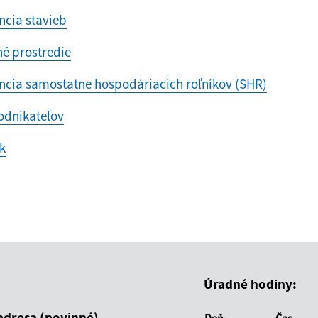
ncia stavieb
né prostredie
ncia samostatne hospodáriacich roľníkov (SHR)
odnikateľov
k
Úradné hodiny:
adresa (povinné)
Deň
Čas