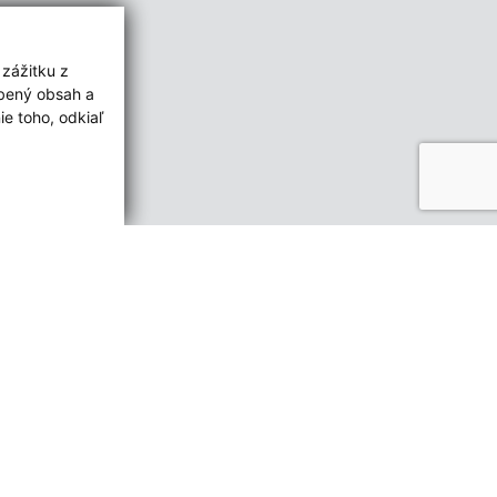
 zážitku z
obený obsah a
e toho, odkiaľ
ované:
Správca obsahu:
11:28 hod.
Správca obsahu je Obec Brieštie.
Vytvorené v súlade s
Jednotným
dizajn manuálom elektronických
služieb.