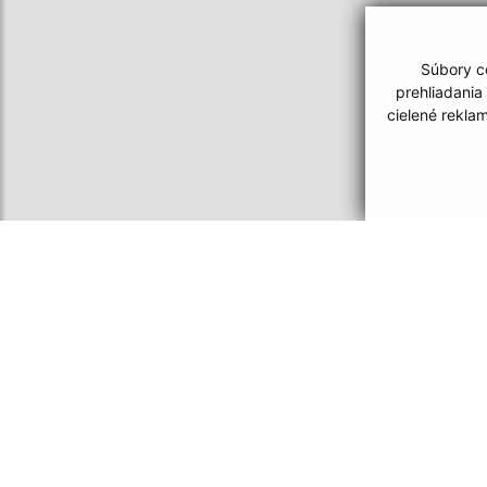
Súbory co
prehliadania
cielené rekla
Informácie o stránke:
Navigácia:
Vyhlásenie o prístupnosti
Vytlačiť aktuálnu strá
Autorské práva
Mapa stránok
Ochrana osobných údajov
Cookies