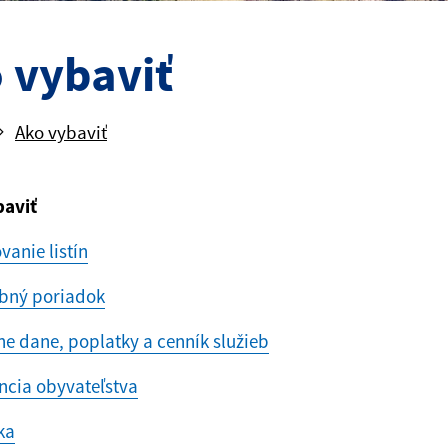
 vybaviť
Ako vybaviť
baviť
vanie listín
bný poriadok
ne dane, poplatky a cenník služieb
ncia obyvateľstva
ka