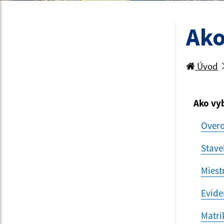
Ako
Úvod
Ako vy
Overo
Stave
Miest
Evide
Matri