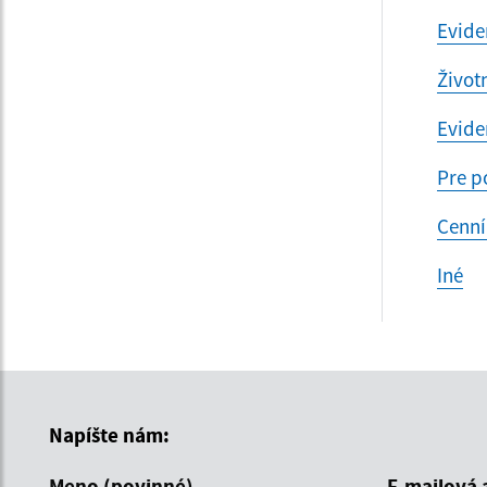
Evide
Život
Evide
Pre p
Cenní
Iné
Napíšte nám:
Meno (povinné)
E-mailová 