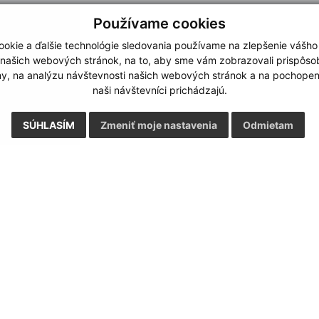
Používame cookies
okie a ďalšie technológie sledovania používame na zlepšenie vášho
 našich webových stránok, na to, aby sme vám zobrazovali prispôs
my, na analýzu návštevnosti našich webových stránok a na pochopeni
naši návštevníci prichádzajú.
SÚHLASÍM
Zmeniť moje nastavenia
Odmietam
Rýchle odkazy:
Aktualiz
nku
Naša obec
27.07.2026 
História
RSS
Fotogaléria
Školstvo