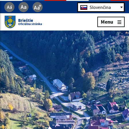
Jazyk
Slovenčina
Brieštie
Menu
Oficiálna stránka