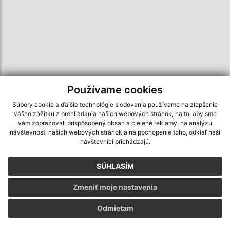
Používame cookies
Súbory cookie a ďalšie technológie sledovania používame na zlepšenie
vášho zážitku z prehliadania našich webových stránok, na to, aby sme
vám zobrazovali prispôsobený obsah a cielené reklamy, na analýzu
návštevnosti našich webových stránok a na pochopenie toho, odkiaľ naši
návštevníci prichádzajú.
Informácie o stránke:
SÚHLASÍM
Vyhlásenie o prístupnosti
Zmeniť moje nastavenia
Autorské práva
Ochrana osobných údajov
Odmietam
Navigácia: