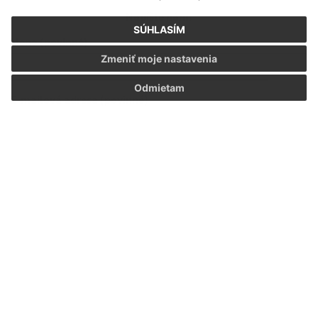
Napíšte nám:
SÚHLASÍM
Meno (povinné)
Zmeniť moje nastavenia
Odmietam
E-mailová adresa (povinné)
Text vašej správy (povinné)
Oboznámil som sa so
spracúvaním osobných
údajov