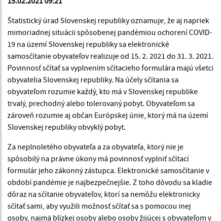
15.02.2021 09:21
Štatistický úrad Slovenskej republiky oznamuje, že aj napriek
mimoriadnej situácii spôsobenej pandémiou ochorení COVID-
19 na území Slovenskej republiky sa elektronické
samosčítanie obyvateľov realizuje od 15. 2. 2021 do 31. 3. 2021.
Povinnosť sčítať sa vyplnením sčítacieho formulára majú všetci
obyvatelia Slovenskej republiky. Na účely sčítania sa
obyvateľom rozumie každý, kto má v Slovenskej republike
trvalý, prechodný alebo tolerovaný pobyt. Obyvateľom sa
zároveň rozumie aj občan Európskej únie, ktorý má na území
Slovenskej republiky obvyklý pobyt.
Za neplnoletého obyvateľa a za obyvateľa, ktorý nie je
spôsobilý na právne úkony má povinnosť vyplniť sčítací
formulár jeho zákonný zástupca. Elektronické samosčítanie v
období pandémie je najbezpečnejšie. Z toho dôvodu sa kladie
dôraz na sčítanie obyvateľov, ktorí sa nemôžu elektronicky
sčítať sami, aby využili možnosť sčítať sa s pomocou inej
osoby, najmä blízkej osoby alebo osoby žijúcej s obyvateľom v