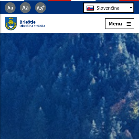
Jazyk
Slovenčina
Brieštie
Menu
Oficiálna stránka