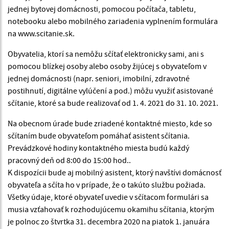
jednej bytovej domácnosti, pomocou počítača, tabletu,
notebooku alebo mobilného zariadenia vyplnením formulára
na www.scitanie.sk.
Obyvatelia, ktorí sa nemôžu sčítať elektronicky sami, ani s
pomocou blízkej osoby alebo osoby žijúcej s obyvateľom v
jednej domácnosti (napr. seniori, imobilní, zdravotné
postihnutí, digitálne vylúčení a pod.) môžu využiť asistované
sčítanie, ktoré sa bude realizovať od 1. 4. 2021 do 31. 10. 2021.
Na obecnom úrade bude zriadené kontaktné miesto, kde so
sčítaním bude obyvateľom pomáhať asistent sčítania.
Prevádzkové hodiny kontaktného miesta budú každý
pracovný deň od 8:00 do 15:00 hod..
K dispozícii bude aj mobilný asistent, ktorý navštívi domácnosť
obyvateľa a sčíta ho v prípade, že o takúto službu požiada.
Všetky údaje, ktoré obyvateľ uvedie v sčítacom formulári sa
musia vzťahovať k rozhodujúcemu okamihu sčítania, ktorým
je polnoc zo štvrtka 31. decembra 2020 na piatok 1. januára