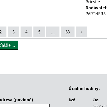
Briestie
Dodávateľ
PARTNERS
2
3
4
5
...
63
»
alšie ...
Úradné hodiny:
adresa (povinné)
Deň
Čas
08:00 - 