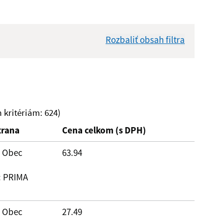
Rozbaliť obsah filtra
Dátum zverejnenia od:
Suma do:
kritériám: 624)
trana
Cena celkom (s DPH)
: Obec
63.94
: PRIMA
: Obec
27.49