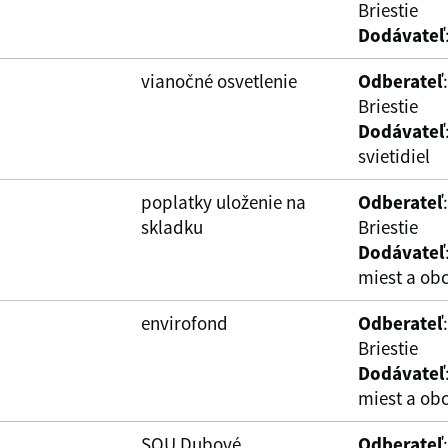
Briestie
Dodávateľ
vianočné osvetlenie
Odberateľ
Briestie
Dodávateľ
svietidiel
poplatky uloženie na
Odberateľ
skladku
Briestie
Dodávateľ
miest a obc
envirofond
Odberateľ
Briestie
Dodávateľ
miest a obc
SOU Dubové
Odberateľ