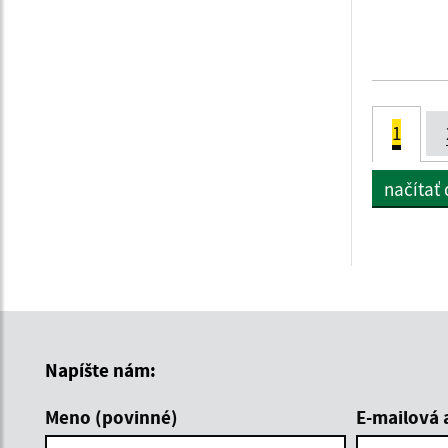
1
načítať ď
Napíšte nám:
Meno (povinné)
E-mailová 