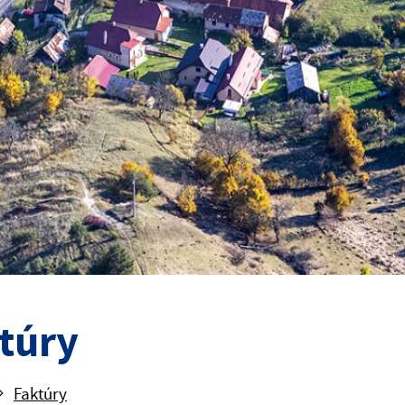
túry
Faktúry