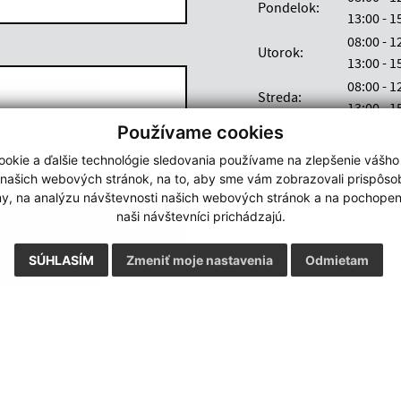
Pondelok:
13:00 -
08:00 - 
Utorok:
13:00 -
08:00 - 
Streda:
13:00 -
Používame cookies
08:00 - 
Štvrtok:
13:00 -
okie a ďalšie technológie sledovania používame na zlepšenie vášho
Piatok:
08:00 - 
 našich webových stránok, na to, aby sme vám zobrazovali prispôs
my, na analýzu návštevnosti našich webových stránok a na pochopeni
Google reCaptcha Response
naši návštevníci prichádzajú.
Odoslať správu
SÚHLASÍM
Zmeniť moje nastavenia
Odmietam