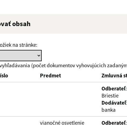
ovať obsah
ý výraz:
Hľadať v:
ožiek na stránke:
zverejnenia do:
Suma od:
 vyhľadávania (počet dokumentov vyhovujúcich zadaným 
íslo
Predmet
Zmluvná s
ovať
Odberateľ
Briestie
Dodávateľ
banka
vianočné osvetlenie
Odberateľ