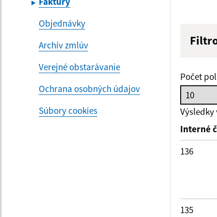
Faktúry
Objednávky
Filtr
Archív zmlúv
Hľadan
Verejné obstarávanie
Počet pol
Ochrana osobných údajov
Dátum 
Súbory cookies
Výsledky
Interné č
Filtr
136
135