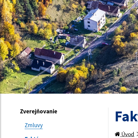
Fak
Zverejňovanie
Zmluvy
Úvod