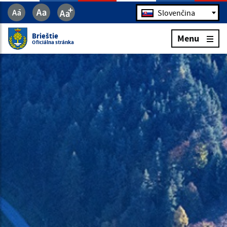
Jazyk
Slovenčina
Brieštie
Menu
Oficiálna stránka