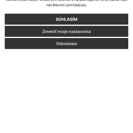
Oboznámil som sa so
spracúvaním osobných
návštevníci prichádzajú.
údajov
SÚHLASÍM
Google reCaptcha Response
Odoslať správu
Zmeniť moje nastavenia
Odmietam
Úradné hodiny:
Deň
Čas
08:00 - 12:00 STRÁNKOVÉ HODINY, od 13:00 -
Pondelok:
15:00 NESTRÁNKOVÉ HODINY
08:00 - 12:00 STRÁNKOVÉ HODINY, od 13:00 -
Utorok:
15:00 NESTRÁNKOVÉ HODINY
08:00 - 12:00 STRÁNKOVÉ HODINY, od 13:00 -
Streda:
15:00 NESTRÁNKOVÉ HODINY
08:00 - 12:00 STRÁNKOVÉ HODINY, od 13:00 -
Štvrtok:
15:00 NESTRÁNKOVÉ HODINY