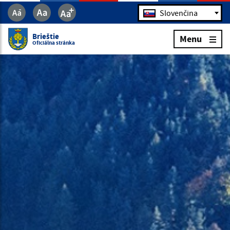
Jazyk
Slovenčina
Brieštie
Menu
Oficiálna stránka