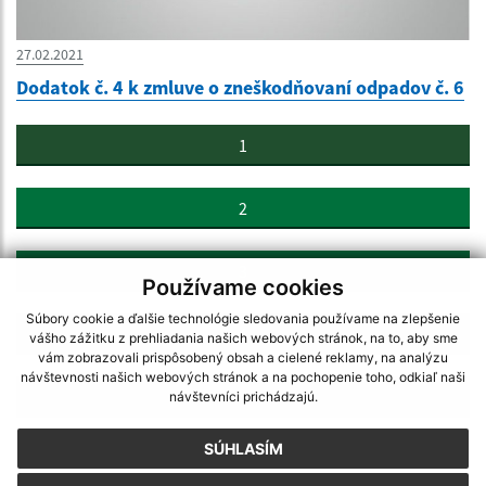
27.02.2021
Dodatok č. 4 k zmluve o zneškodňovaní odpadov č. 6
1
2
3
Používame cookies
Súbory cookie a ďalšie technológie sledovania používame na zlepšenie
4
vášho zážitku z prehliadania našich webových stránok, na to, aby sme
vám zobrazovali prispôsobený obsah a cielené reklamy, na analýzu
návštevnosti našich webových stránok a na pochopenie toho, odkiaľ naši
>
návštevníci prichádzajú.
SÚHLASÍM