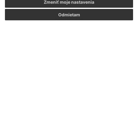
Zmeniť moje nastavenia
Odmietam
Napíšte nám:
Meno (povinné)
E-mailová adresa (povinné)
Text vašej správy (povinné)
Oboznámil som sa so
spracúvaním osobných
údajov