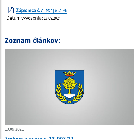
Zápisnica č.7
| PDF | 0.53 Mb
Dátum vyvesenia:
16.09.2024
Zoznam článkov:
10.09.2021
Zmluva o úvere č. 13/003/21