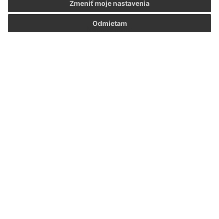
Zmeniť moje nastavenia
Odmietam
Napíšte nám:
Meno (povinné)
E-mailová adresa (povinné)
Text vašej správy (povinné)
Oboznámil som sa so
spracúvaním osobných
údajov