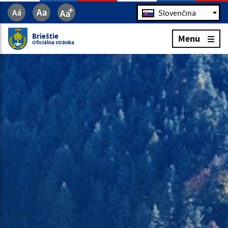
Jazyk
Slovenčina
Brieštie
Menu
Oficiálna stránka