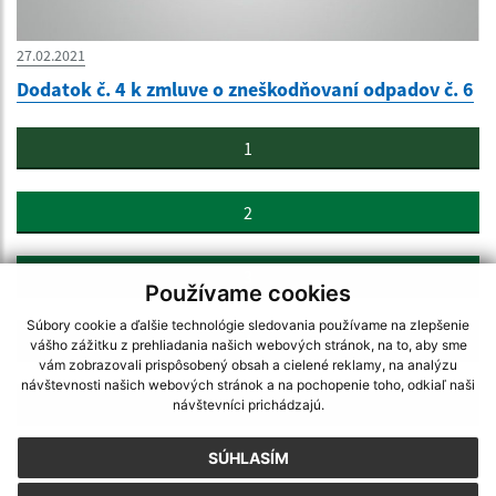
27.02.2021
Dodatok č. 4 k zmluve o zneškodňovaní odpadov č. 6
1
2
3
Používame cookies
Súbory cookie a ďalšie technológie sledovania používame na zlepšenie
4
vášho zážitku z prehliadania našich webových stránok, na to, aby sme
vám zobrazovali prispôsobený obsah a cielené reklamy, na analýzu
návštevnosti našich webových stránok a na pochopenie toho, odkiaľ naši
>
návštevníci prichádzajú.
SÚHLASÍM