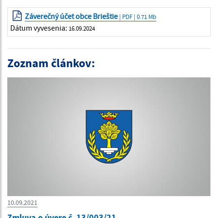
Záverečný účet obce Brieštie
| PDF | 0.71 Mb
Dátum vyvesenia:
16.09.2024
Zoznam článkov:
10.09.2021
Zmluva o úvere č. 13/003/21