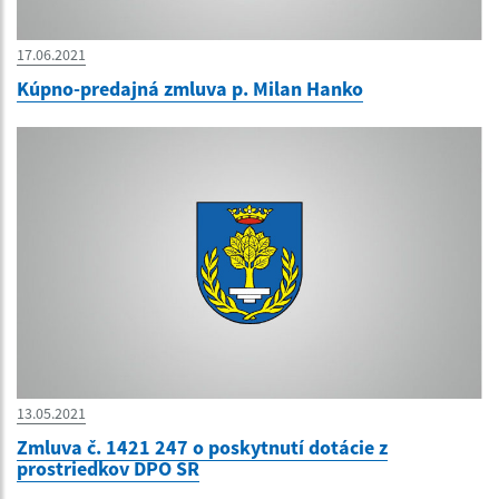
17.06.2021
Kúpno-predajná zmluva p. Milan Hanko
13.05.2021
Zmluva č. 1421 247 o poskytnutí dotácie z
prostriedkov DPO SR