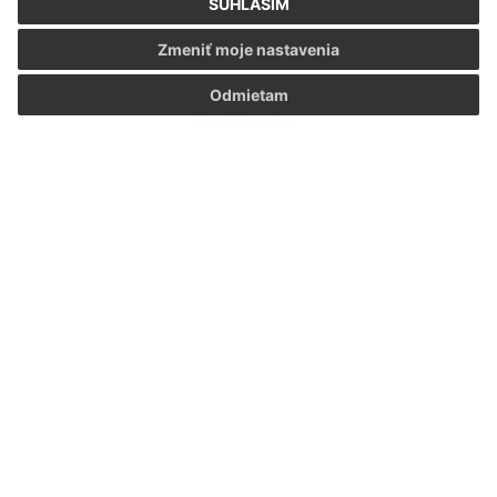
SÚHLASÍM
Zmeniť moje nastavenia
Odmietam
Napíšte nám:
Meno (povinné)
E-mailová adresa (povinné)
Text vašej správy (povinné)