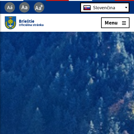
Jazyk
Slovenčina
Brieštie
Menu
Oficiálna stránka