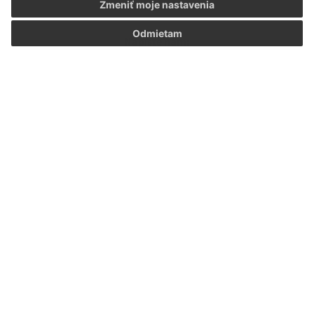
Zmeniť moje nastavenia
Odmietam
Napíšte nám:
Meno (povinné)
E-mailová adresa (povinné)
Text vašej správy (povinné)
Oboznámil som sa so
spracúvaním osobných
údajov