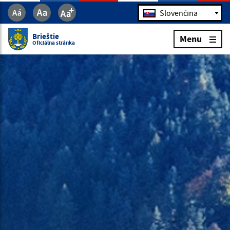
Jazyk
Slovenčina
Brieštie
Menu
Oficiálna stránka