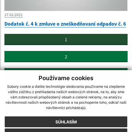
27.02.2021
Dodatok č. 4 k zmluve o zneškodňovaní odpadov č. 6
1
2
3
Používame cookies
Súbory cookie a ďalšie technológie sledovania používame na zlepšenie
4
vášho zážitku z prehliadania našich webových stránok, na to, aby sme
vám zobrazovali prispôsobený obsah a cielené reklamy, na analýzu
návštevnosti našich webových stránok a na pochopenie toho, odkiaľ naši
>
návštevníci prichádzajú.
SÚHLASÍM