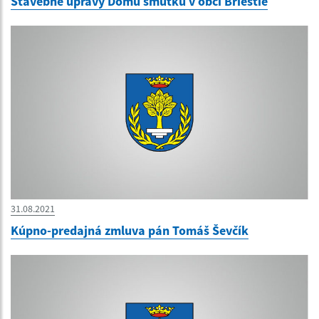
Stavebné úpravy Domu smútku v obci Brieštie
31.08.2021
Kúpno-predajná zmluva pán Tomáš Ševčík