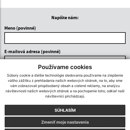
Napíšte nám:
Meno (povinné)
E-mailová adresa (povinné)
Používame cookies
Text vašej správy (povinné)
Súbory cookie a ďalšie technológie sledovania používame na zlepšenie
vášho zážitku z prehliadania našich webových stránok, na to, aby sme
vám zobrazovali prispôsobený obsah a cielené reklamy, na analýzu
návštevnosti našich webových stránok a na pochopenie toho, odkiaľ naši
návštevníci prichádzajú.
SÚHLASÍM
Zmeniť moje nastavenia
Oboznámil som sa so
spracúvaním osobných
údajov