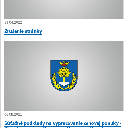
13.04.2022
Zrušenie stránky
06.09.2021
Súťažné podklady na vypracovanie cenovej ponuky -