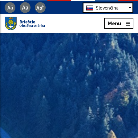
Jazyk
Slovenčina
Brieštie
Menu
Oficiálna stránka