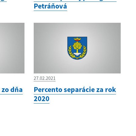
Petráňová
27.02.2021
 zo dňa
Percento separácie za rok
2020