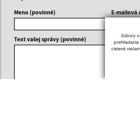
Meno (povinné)
E-mailová 
Súbory co
Text vašej správy (povinné)
prehliadania
cielené rekla
Oboznámil som sa so
spracúvaním
osobných údajov