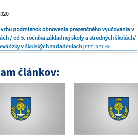
2020
ávrhu podmienok obnovenia prezenčného vyučovania v
ách / od 5. ročníka základnej školy a stredných školách/
evádzky v školských zariadeniach
| PDF | 0.51 Mb
am článkov: