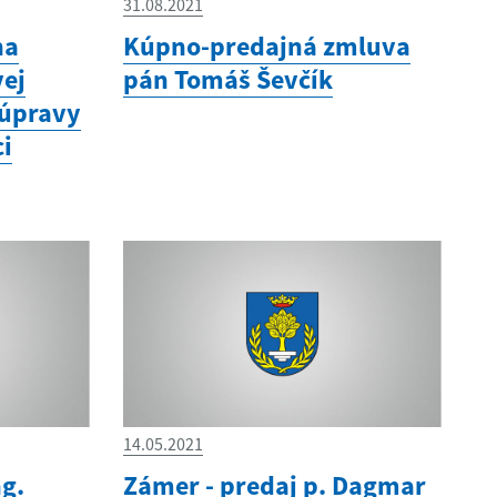
31.08.2021
na
Kúpno-predajná zmluva
vej
pán Tomáš Ševčík
 úpravy
i
14.05.2021
ng.
Zámer - predaj p. Dagmar