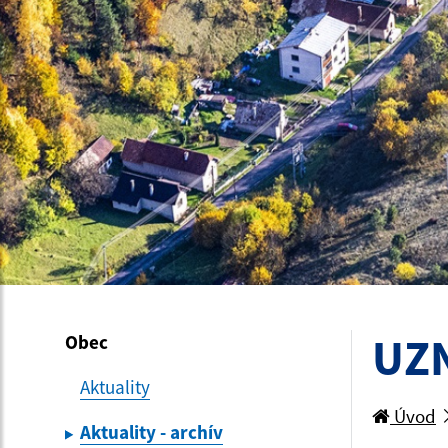
UZN
Obec
Aktuality
Úvod
Aktuality - archív