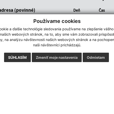
adresa (povinné)
Deň
Čas
08:00 - 
Pondelok:
Používame cookies
13:00 -
okie a ďalšie technológie sledovania používame na zlepšenie vášho
08:00 - 
Utorok:
 našich webových stránok, na to, aby sme vám zobrazovali prispôs
13:00 -
my, na analýzu návštevnosti našich webových stránok a na pochopeni
08:00 - 
Streda:
naši návštevníci prichádzajú.
13:00 -
08:00 - 
SÚHLASÍM
Zmeniť moje nastavenia
Odmietam
Štvrtok:
13:00 -
Piatok:
08:00 - 
Google reCaptcha Response
Odoslať správu