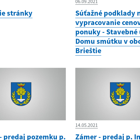
06.09.2021
ie stránky
Súťažné podklady 
vypracovanie ceno
ponuky - Stavebné
Domu smútku v obc
Brieštie
14.05.2021
- predaj pozemku p.
Zámer - predaj p. I