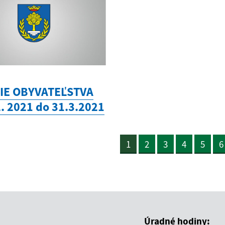
IE OBYVATEĽSTVA
2. 2021 do 31.3.2021
1
2
3
4
5
6
Úradné hodiny: