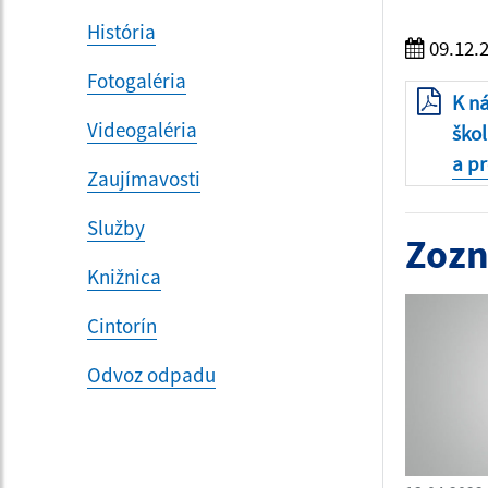
História
09.12.
Fotogaléria
K n
Videogaléria
škol
a pr
Zaujímavosti
Služby
Zozn
Knižnica
Cintorín
Odvoz odpadu