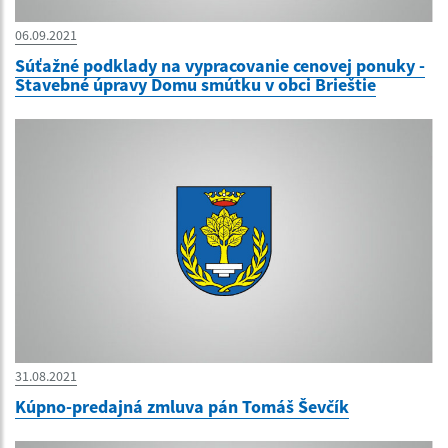
06.09.2021
Súťažné podklady na vypracovanie cenovej ponuky -
Stavebné úpravy Domu smútku v obci Brieštie
31.08.2021
Kúpno-predajná zmluva pán Tomáš Ševčík