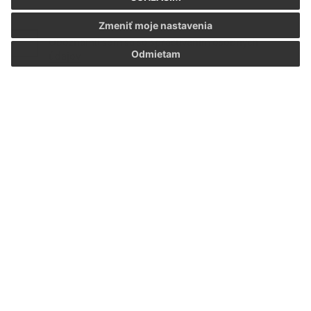
Zmeniť moje nastavenia
Oboznámil som sa so
spracúvaním osobných
Odmietam
údajov
Google reCaptcha Response
Odoslať správu
Úradné hodiny:
Deň
Čas
08:00 - 12:00 STRÁNKOVÉ HODINY, od 13:00 -
Pondelok:
15:00 NESTRÁNKOVÉ HODINY
08:00 - 12:00 STRÁNKOVÉ HODINY, od 13:00 -
Utorok:
15:00 NESTRÁNKOVÉ HODINY
08:00 - 12:00 STRÁNKOVÉ HODINY, od 13:00 -
Streda:
15:00 NESTRÁNKOVÉ HODINY
08:00 - 12:00 STRÁNKOVÉ HODINY, od 13:00 -