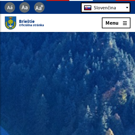
Jazyk
Slovenčina
Brieštie
Menu
Oficiálna stránka