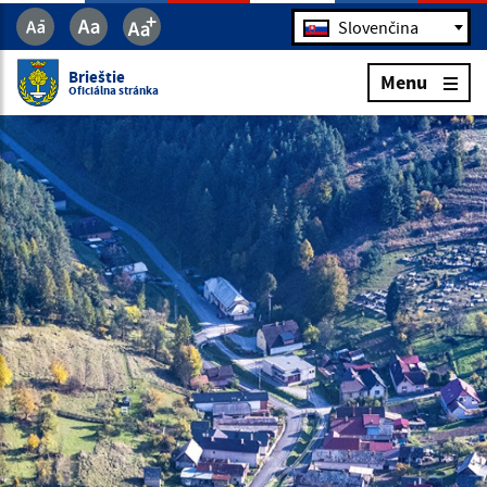
Jazyk
Slovenčina
Brieštie
Menu
Oficiálna stránka