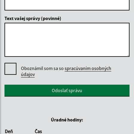
Text vašej správy (povinné)
Oboznámil som sa so
spracúvaním osobných
údajov
Google reCaptcha Response
Odoslať správu
Úradné hodiny:
Deň
Čas