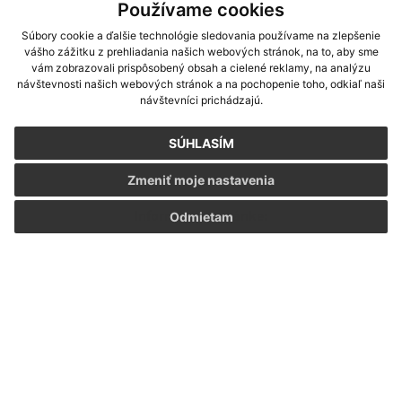
Používame cookies
Súbory cookie a ďalšie technológie sledovania používame na zlepšenie
vášho zážitku z prehliadania našich webových stránok, na to, aby sme
vám zobrazovali prispôsobený obsah a cielené reklamy, na analýzu
návštevnosti našich webových stránok a na pochopenie toho, odkiaľ naši
návštevníci prichádzajú.
SÚHLASÍM
Zmeniť moje nastavenia
Informácie o stránke:
Odmietam
Vyhlásenie o prístupnosti
Autorské práva
Ochrana osobných údajov
Navigácia:
Vytlačiť aktuálnu stránku
Mapa stránok