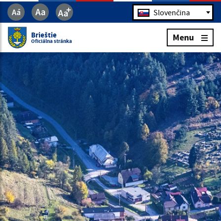
Jazyk
Slovenčina
Brieštie
Menu
Oficiálna stránka