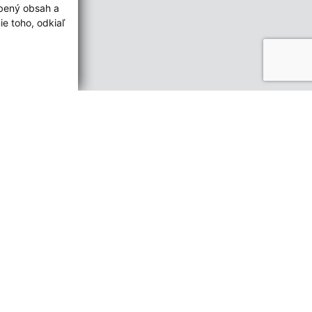
obený obsah a
e toho, odkiaľ
ované:
Správca obsahu:
11:28 hod.
Správca obsahu je Obec Brieštie.
Vytvorené v súlade s
Jednotným
dizajn manuálom elektronických
služieb.
trácia domény
spoločnosť webex.digital, s.r.o.