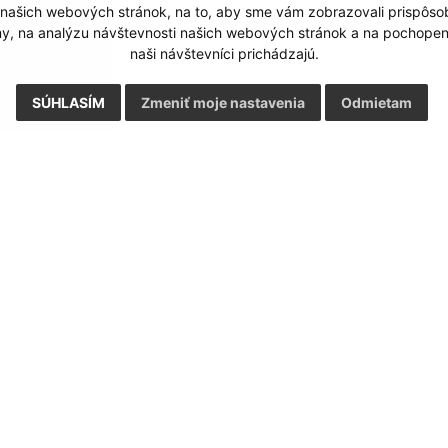
 našich webových stránok, na to, aby sme vám zobrazovali prispôs
my, na analýzu návštevnosti našich webových stránok a na pochopeni
naši návštevníci prichádzajú.
SÚHLASÍM
Zmeniť moje nastavenia
Odmietam
Rýchle odkazy:
Aktualiz
nku
Naša obec
27.07.2026 
História
RSS
Fotogaléria
Školstvo
ortál
webhosting
webex.digital, s.r.o.
domény
regis