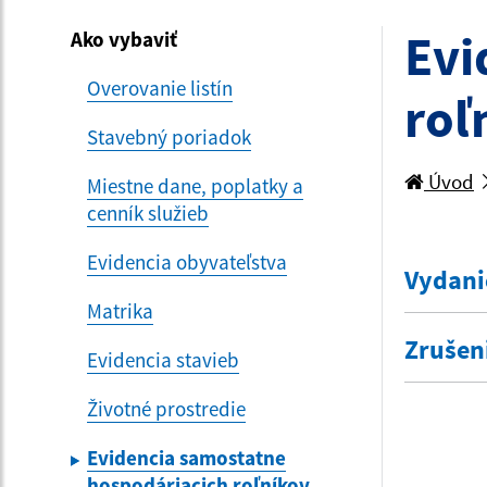
Evi
Ako vybaviť
Overovanie listín
roľ
Stavebný poriadok
Úvod
Miestne dane, poplatky a
cenník služieb
Evidencia obyvateľstva
Vydani
Matrika
Zrušen
Evidencia stavieb
Životné prostredie
Evidencia samostatne
hospodáriacich roľníkov