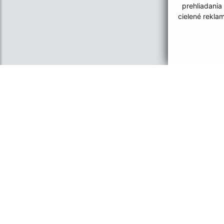
prehliadania
cielené rekla
Informácie o stránke:
Navigácia:
Vyhlásenie o prístupnosti
Vytlačiť aktuálnu strá
Autorské práva
Mapa stránok
Ochrana osobných údajov
Cookies
CMS systém (redakčný) systém ECHELON 2
web p