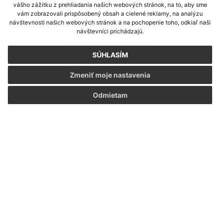
vášho zážitku z prehliadania našich webových stránok, na to, aby sme
vám zobrazovali prispôsobený obsah a cielené reklamy, na analýzu
Informácie o stránke:
návštevnosti našich webových stránok a na pochopenie toho, odkiaľ naši
návštevníci prichádzajú.
Vyhlásenie o prístupnosti
Autorské práva
SÚHLASÍM
Ochrana osobných údajov
Zmeniť moje nastavenia
Navigácia:
Odmietam
Vytlačiť aktuálnu stránku
Mapa stránok
Cookies
Rýchle odkazy:
Naša obec
História
Fotogaléria
Školstvo
Aktualizované: