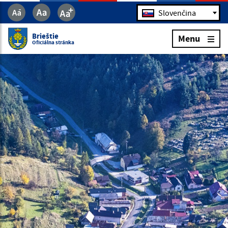
Jazyk
Slovenčina
Brieštie
Menu
Oficiálna stránka