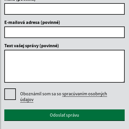
E-mailová adresa (povinné)
Text vašej správy (povinné)
Oboznámil som sa so
spracúvaním osobných
údajov
Google reCaptcha Response
Odoslať správu