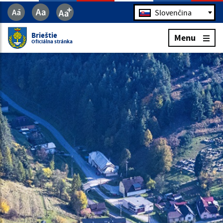
Jazyk
Slovenčina
Brieštie
Menu
Oficiálna stránka