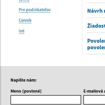
Pre podnikateľov
Návrh 
Cenník
Žiados
Iné
Povole
povole
Napíšte nám:
Meno (povinné)
E-mailová 