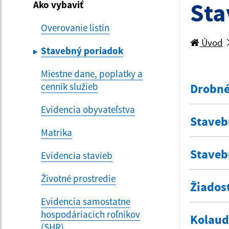
Sta
Ako vybaviť
Overovanie listín
Úvod
Stavebný poriadok
Miestne dane, poplatky a
cenník služieb
Drobné
Evidencia obyvateľstva
Staveb
Matrika
Staveb
Evidencia stavieb
Životné prostredie
Žiados
Evidencia samostatne
hospodáriacich roľníkov
Kolaud
(SHR)