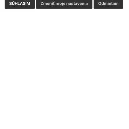
SÚHLASÍM
Zmeniť moje nastavenia
Odmietam
Rýchle odkazy:
Aktualiz
nku
Naša obec
27.07.2026 
História
RSS
Fotogaléria
Školstvo