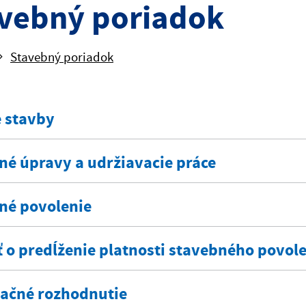
vebný poriadok
Stavebný poriadok
 stavby
né úpravy a udržiavacie práce
né povolenie
ť o predĺženie platnosti stavebného povol
ačné rozhodnutie